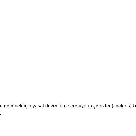
Hızlı Erişim
Üye İşlemleri
Anasayfa
Yeni Üyelik
Sepet
Üye Girişi
İletişim
Kargom Nerede ?
Sıkça Sorulan Sorular
Kolay İade
hale getirmek için yasal düzenlemelere uygun çerezler (cookies) 
.