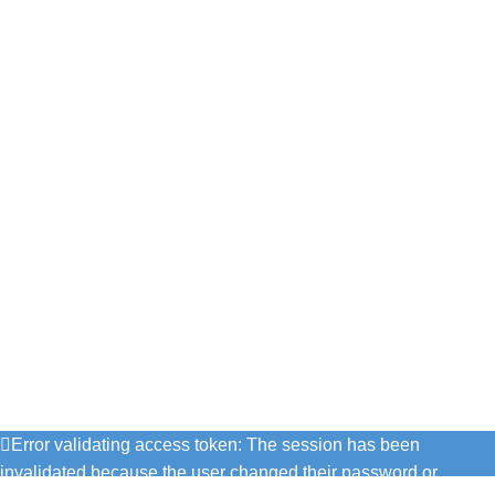
Hızlı Erişim
Anasayfa
Sepet
İletişim
Sıkça Sorulan Sorular
Üye İşlemleri
Yeni Üyelik
Üye Girişi
Kargom Nerede ?
Kolay İade
İnstagram
Error validating access token: The session has been
invalidated because the user changed their password or