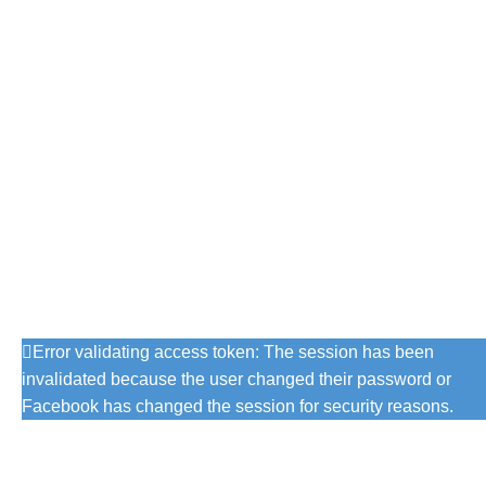
Ücretsiz İade
pabilmeniz için
Satın aldığınız ürünleri 14 gün içerisinde
ıyoruz.
ücretsiz iade edebilirsiniz.
İnstagram
Error validating access token: The session has been
invalidated because the user changed their password or
Facebook has changed the session for security reasons.
mutluceyizhome