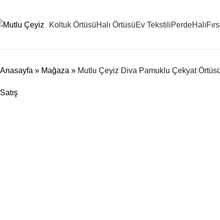
Koltuk Örtüsü
Halı Örtüsü
Ev Tekstili
Perde
Halı
Fır
Anasayfa
»
Mağaza
»
Mutlu Çeyiz Diva Pamuklu Çekyat Örtüsü 
Satış