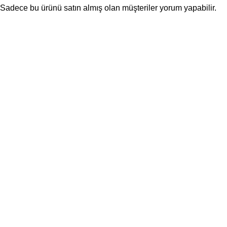
Sadece bu ürünü satın almış olan müşteriler yorum yapabilir.
Aynı Gün Kargoda
7/24 Destek
Siparişleriniz gün içerisinde kargoya verilir.
Destek hattımız
1000tl ve üzeri alışverişlerinizde kargo
ücretsiz.
Kategoriler
Önemli Bilgiler
Koltuk Örtüsü
Teslimat Koşulları
Halı Örtüsü
Üyelik Sözleşmesi
Ev Tekstili
Satış Sözleşmesi
Perde
Garanti ve İade Koşulları
Halı
Kişisel Verilerin Korunması