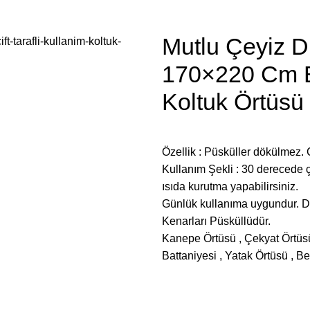
Mutlu Çeyiz D
170×220 Cm Bo
Koltuk Örtüsü 
Özellik : Püsküller dökülmez
Kullanım Şekli : 30 derecede 
ısıda kurutma yapabilirsiniz.
Günlük kullanıma uygundur. De
Kenarları Püsküllüdür.
Kanepe Örtüsü , Çekyat Örtüsü ,
Battaniyesi , Yatak Örtüsü , Ber